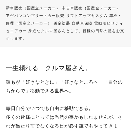
新車販売（国産全メーカー）
中古車販売（国産全メーカー）
鈑金塗装
アゲバンコンプリートカー販売
リフトアップカスタム
車検・
修理（国産全メーカー）
鈑金塗装
自動車保険
電動モビリティ
セニアカー
身近なクルマ屋さんとして、皆様の日常の足をお支
法人のお客様へ
えします。
電動モビリティ
免許返納で悩んでいらっしゃる方へ
一生頼れる クルマ屋さん。
電動モビリティ（シニア向け）
誰もが「好きなときに」「好きなところへ」「自分の
電動モビリティ（一般向け）
ちからで」移動できる世界へ。
シニアカー（免許必要なし）
毎日自分でいつでも自由に移動できる。
よくあるご質問
多くの皆様にとっては当然の事かもしれませんが、そ
れが当たり前でなくなる日が必ず誰でもやってきま