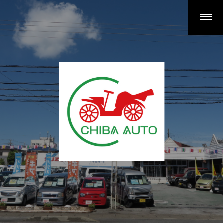
千葉オートが選ばれる理由
新車（アゲバン含む）
新車ご検討のお客様へ
アゲバン”GUARDIAN”
はじめてのカーリース完全ガイド
中古車
買取
車検整備