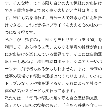
お客様からの声
す。そんな時、できる限り自分の力で気軽にお出掛け
できる環境を整えておく事が大切だと当社は考えま
す。誰にも気を遣わず、自分一人で好きな時にお出掛
会社案内
けできる。これは皆様のプライドを支える心の柱の一
つになり得ます。
アクセス
私たちが目指すのは、様々なモビリティ（乗り物）を
利用して、あらゆる世代、あらゆる環境の皆様が自由
お問い合わせ
にお出掛けを楽しんでいる世界です。そこには自動運
転カーもあれば、歩行補助ロボット、シニアカーやパ
ーソナル飛行機もあるかもしれません。また、未来の
仕事の現場でも移動や運搬はなくなりません。いかに
トラブルなく人や物を運べるか。それによって社会全
体の活気やスピードも変わってきます。
私たちは、「毎日の移動の足を守る自立型移動支援
業」という自社の役割のもと、「今ある移動を守る事