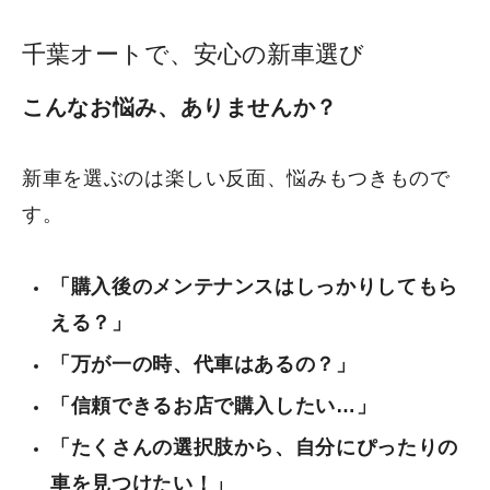
千葉オートで、安心の新車選び
鈑金塗装
こんなお悩み、ありませんか？
法人のお客様へ
新車を選ぶのは楽しい反面、悩みもつきもので
電動モビリティ
す。
免許返納で悩んでいらっしゃる方へ
電動モビリティ（シニア向け）
「購入後のメンテナンスはしっかりしてもら
電動モビリティ（一般向け）
える？」
シニアカー（免許必要なし）
「万が一の時、代車はあるの？」
「信頼できるお店で購入したい…」
よくあるご質問
「たくさんの選択肢から、自分にぴったりの
車を見つけたい！」