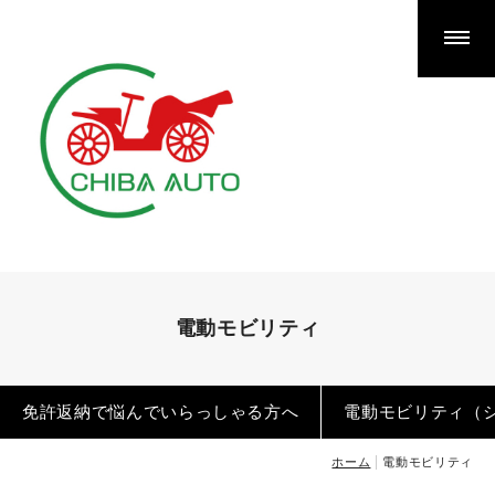
千葉オートが選ばれる理由
新車（アゲバン含む）
新車ご検討のお客様へ
アゲバン”GUARDIAN”
はじめてのカーリース完全ガイド
中古車
電動モビリティ
買取
免許返納で悩んでいらっしゃる方へ
電動モビリティ（
ホーム
電動モビリティ
車検整備