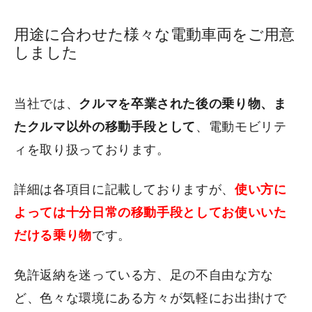
用途に合わせた様々な電動車両をご用意
鈑金塗装
しました
法人のお客様へ
当社では、
クルマを卒業された後の乗り物、ま
たクルマ以外の移動手段として
、電動モビリテ
電動モビリティ
ィを取り扱っております。
免許返納で悩んでいらっしゃる方へ
電動モビリティ（シニア向け）
詳細は各項目に記載しておりますが、
使い方に
電動モビリティ（一般向け）
よっては十分日常の移動手段としてお使いいた
シニアカー（免許必要なし）
だける乗り物
です。
よくあるご質問
免許返納を迷っている方、足の不自由な方な
ど、色々な環境にある方々が気軽にお出掛けで