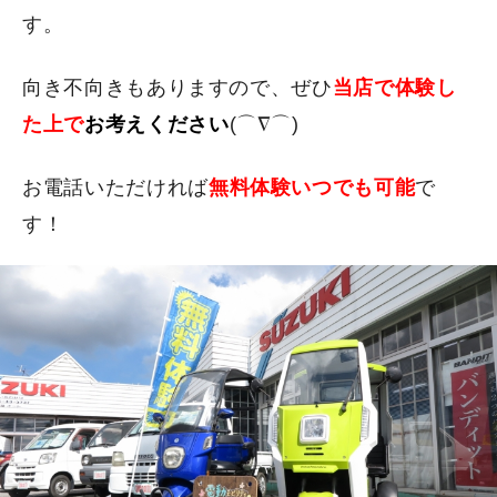
す。
向き不向きもありますので、ぜひ
当店で体験し
た上で
お考えください
(⌒∇⌒)
お電話いただければ
無料体験いつでも可能
で
す！