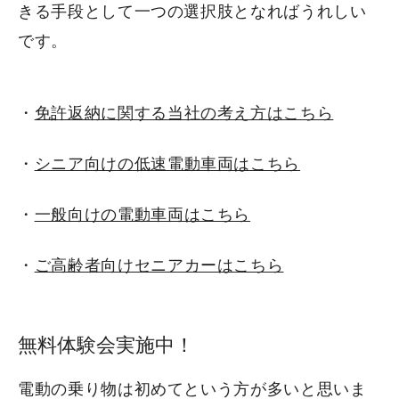
お客様からの声
きる手段として一つの選択肢となればうれしい
です。
会社案内
・
免許返納に関する当社の考え方はこちら
アクセス
・
シニア向けの低速電動車両はこちら
お問い合わせ
・
一般向けの電動車両はこちら
・
ご高齢者向けセニアカーはこちら
無料体験会実施中！
電動の乗り物は初めてという方が多いと思いま