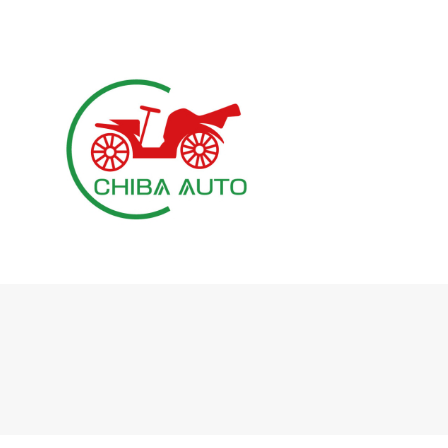
千葉オートが選ばれる理由
新車（アゲバン含む）
新車ご検討のお客様へ
アゲバン”GUARDIAN”
はじめてのカーリース完全ガイド
中古車
買取