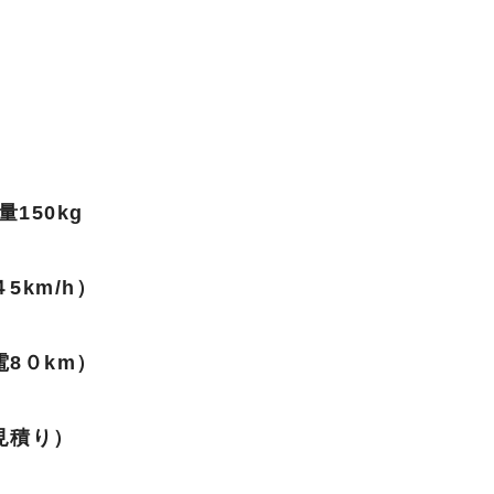
150kg
5km/h）
8０km）
見積り）