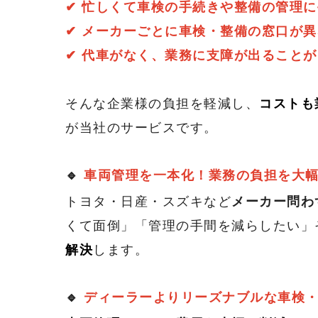
シニアカー（免許必要なし）
✔ 忙しくて車検の手続きや整備の管理
✔ メーカーごとに車検・整備の窓口が
よくあるご質問
✔ 代車がなく、業務に支障が出ること
そんな企業様の負担を軽減し、
コストも
お客様からの声
が当社のサービスです。
🔹
車両管理を一本化！業務の負担を大
トヨタ・日産・スズキなど
メーカー問わ
くて面倒」「管理の手間を減らしたい」
解決
します。
🔹
ディーラーよりリーズナブルな車検