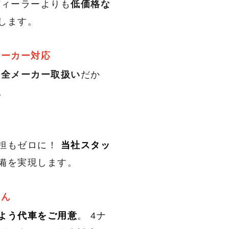
ィーラーよりも
低価格な
します。
メーカー対応
。
全メーカー取扱い
だか
。
担もゼロに！
当社スタッ
備を実現します。
せん
よう代車をご用意
。 4ナ