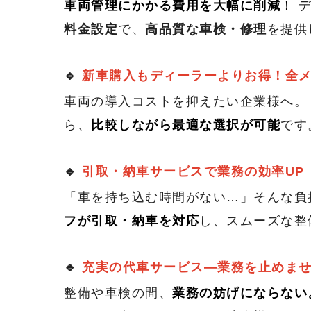
車両管理にかかる費用を
大幅に削減
！
デ
料金設定
で、
高品質な車検・修理
を提供
🔹
新車購入もディーラーよりお得！全
車両の導入コストを抑えたい企業様へ
ら、
比較しながら最適な選択が可能
です
🔹
引取・納車サービスで業務の効率UP
「車を持ち込む時間がない…」そんな負
フが引取・納車を対応
し、スムーズな整
🔹
充実の代車サービス—業務を止めま
整備や車検の間、
業務の妨げにならない