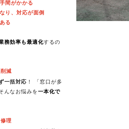
に手間がかかる
異なり、対応が面倒
がある
業務効率も最適化
するの
幅削減
ず一括対応
！ 「窓口が多
そんなお悩みを
一本化で
・修理